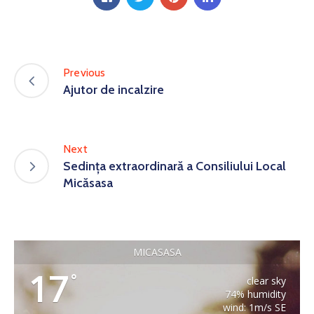
Previous
Ajutor de incalzire
Next
Sedința extraordinară a Consiliului Local
Micăsasa
MICASASA
17
°
clear sky
74% humidity
wind: 1m/s SE