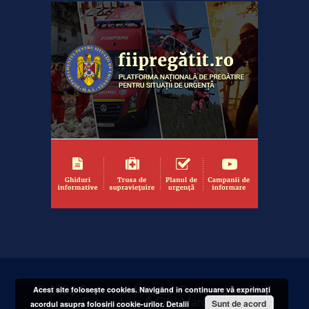
© 2020 Primăria Micăsasa. Powered by
TNT
Acest site foloseşte cookies. Navigând în continuare vă exprimaţi
Computers
&
City Manager
Sunt de acord
acordul asupra folosirii cookie-urilor.
Detalii