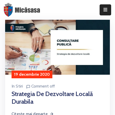
DESPRE
INFORMAȚII
DE
INTERES
PUBLIC
TRANSPARENȚĂ
DECIZIONALĂ
19 decembrie 2020
CONSILIUL
In
Stiri
Comment off
LOCAL
Strategia De Dezvoltare Locală
AL
COMUNEI
Durabila
MICĂSASA
Citeste mai departe