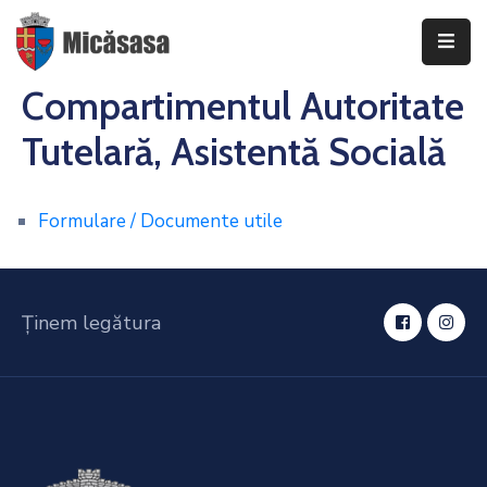
Compartimentul Autoritate
DESPRE
Tutelară, Asistentă Socială
INFORMAȚII
DE
INTERES
Formulare / Documente utile
PUBLIC
TRANSPARENȚĂ
DECIZIONALĂ
Ținem legătura
CONSILIUL
LOCAL
AL
COMUNEI
MICĂSASA