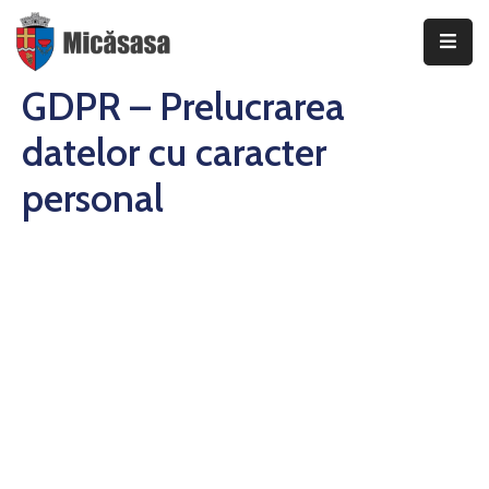
GDPR – Prelucrarea
DESPRE
datelor cu caracter
INFORMAȚII
DE
personal
INTERES
PUBLIC
TRANSPARENȚĂ
DECIZIONALĂ
CONSILIUL
LOCAL
AL
COMUNEI
MICĂSASA