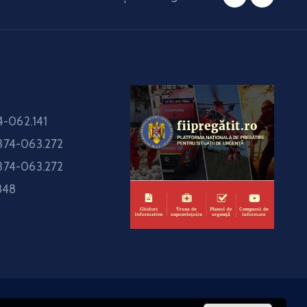
-062.141
374-063.272
374-063.272
848