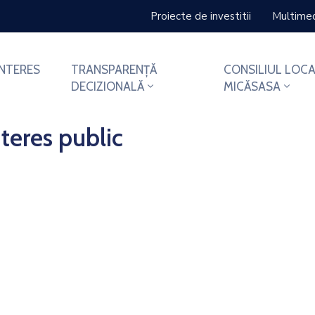
Proiecte de investitii
Multime
INTERES
TRANSPARENȚĂ
CONSILIUL LOCA
DECIZIONALĂ
MICĂSASA
teres public