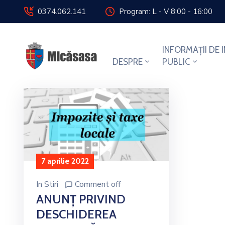
0374.062.141
Program: L - V 8:00 - 16:00
INFORMAȚII DE 
DESPRE
PUBLIC
7 aprilie 2022
In
Stiri
Comment off
ANUNȚ PRIVIND
DESCHIDEREA