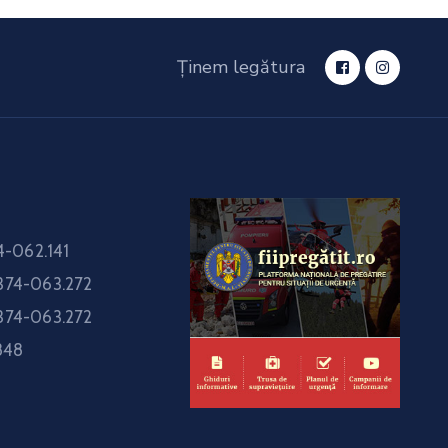
Ținem legătura
-062.141
374-063.272
374-063.272
848