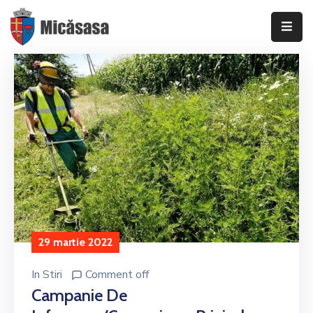
DESPRE
INFORMAȚII
DE
INTERES
PUBLIC
TRANSPARENȚĂ
DECIZIONALĂ
CONSILIUL
LOCAL
29 martie 2022
AL
COMUNEI
In
Stiri
Comment off
MICĂSASA
Campanie De