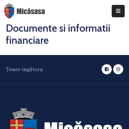
Documente si informatii
DESPRE
financiare
INFORMAȚII
DE
INTERES
PUBLIC
Ținem legătura
TRANSPARENȚĂ
DECIZIONALĂ
CONSILIUL
LOCAL
AL
COMUNEI
MICĂSASA