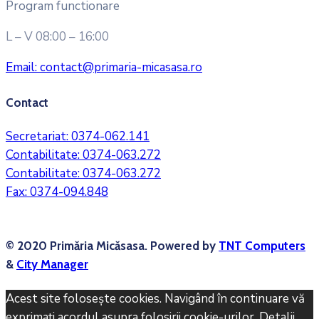
Program functionare
L – V 08:00 – 16:00
Email:
contact@primaria-micasasa.ro
Contact
Secretariat:
0374-062.141
Contabilitate:
0374-063.272
Contabilitate:
0374-063.272
Fax:
0374-094.848
© 2020 Primăria Micăsasa. Powered by
TNT Computers
&
City Manager
Acest site foloseşte cookies. Navigând în continuare vă
exprimaţi acordul asupra folosirii cookie-urilor.
Detalii