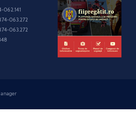
-062.141
374-063.272
374-063.272
848
Manager