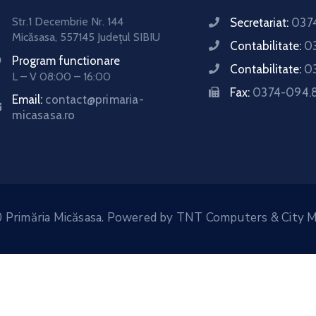
Str.1 Decembrie Nr. 144
Secretariat:
0374
Micăsasa, 557145 Județul SIBIU
Contabilitate:
0
Program functionare
Contabilitate:
0
L – V 08:00 – 16:00
Fax:
0374-094.
Email:
contact@primaria-
micasasa.ro
 Primăria Micăsasa. Powered by
TNT Computers
&
City 