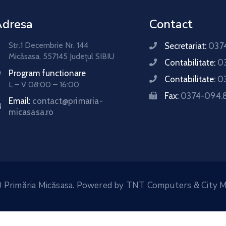
Adresa
Contact
Str.1 Decembrie Nr. 144
Secretariat:
0374
Micăsasa, 557145 Județul SIBIU
Contabilitate:
0
Program functionare
Contabilitate:
0
L – V 08:00 – 16:00
Fax:
0374-094.
Email:
contact@primaria-
micasasa.ro
 Primăria Micăsasa. Powered by
TNT Computers
&
City 