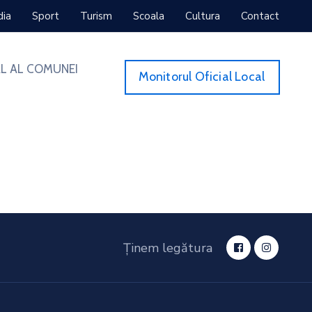
dia
Sport
Turism
Scoala
Cultura
Contact
L AL COMUNEI
Monitorul Oficial Local
Ținem legătura