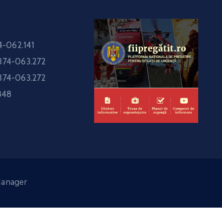
-062.141
374-063.272
374-063.272
848
Manager